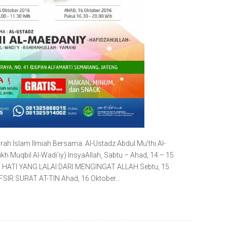
rah Islam Ilmiah Bersama: Al-Ustadz Abdul Mu’thi Al-
h Muqbil Al-Wadi’iy) InsyaAllah, Sabtu – Ahad, 14 – 15
6 HATI YANG LALAI DARI MENGINGAT ALLAH Sebtu, 15
AFSIR SURAT AT-TIN Ahad, 16 Oktober…