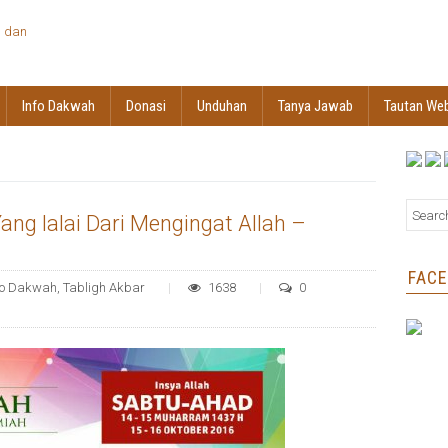
Info Dakwah
Donasi
Unduhan
Tanya Jawab
Tautan We
ang lalai Dari Mengingat Allah –
FAC
fo Dakwah
,
Tabligh Akbar
1638
0