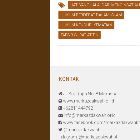
HATI YANG LALAI DARI MENGINGAT A
HUKUM BERDEBAT DALAM ISLAM
HUKUM KENDURI KEMATIAN
TAFSIR SURAT AT-TIN
KONTAK
Jl. Baji Rupa No. 8 Makassar
www.markazdakwah.or.id
+62811444792
info@markazdakwah.or.id
www.facebook.com/markazdakwahbt
@markazdakwahbt
Telegram: @markazdakwahbt