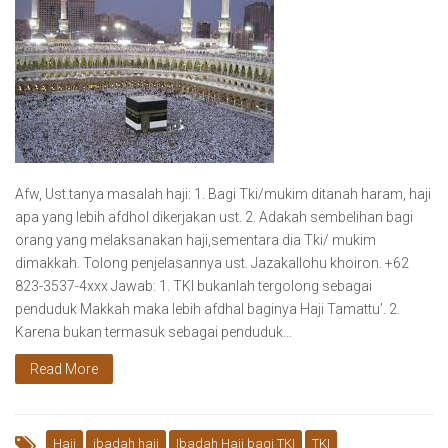
Afw, Ust.tanya masalah haji: 1. Bagi Tki/mukim ditanah haram, haji
apa yang lebih afdhol dikerjakan ust. 2. Adakah sembelihan bagi
orang yang melaksanakan haji,sementara dia Tki/ mukim
dimakkah. Tolong penjelasannya ust. Jazakallohu khoiron. +62
823-3537-4xxx Jawab: 1. TKI bukanlah tergolong sebagai
penduduk Makkah maka lebih afdhal baginya Haji Tamattu’. 2.
Karena bukan termasuk sebagai penduduk…
Read More
Haji
ibadah haji
Ibadah Haji bagi TKI
TKI