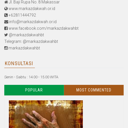
Jl. Baji Rupa No. 8 Makassar
www.markazdakwah.or.id
+62811444792
info@markazdakwah.or.id
www.facebook.com/markazdakwahbt
@markazdakwahbt
Telegram: @markazdakwahbt
markazdakwahbt
KONSULTASI
Senin - Sabtu : 14.00 - 15.00 WITA
POPULAR
MOST COMMENTED