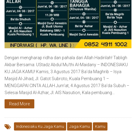
Dengan mengharap ridha dan pahala dari Allah Hadirilah! Tabligh
Akbar Bersama: UStadz Abdul Mu’thi Al-Maidany – INDONESIAKU
KU JAGA KAMU! Kamis, 3 Agustus 2017 Ba’da Maghrib – Isya
Masjid Al-Jihad, Jl. Gatot Subroto, Kuala Pembuang 1 –
MENGGAPAI CINTA ALLAH Jum’at, 4 Agustus 2017 Ba’da Subuh –
Selesai Masjid Al-Azhar, Jl. AIS Nasution, Kala pembuang…
Read More
Indonesiaku Ku Jaga Kamu
Jaga Kamu
Kamu