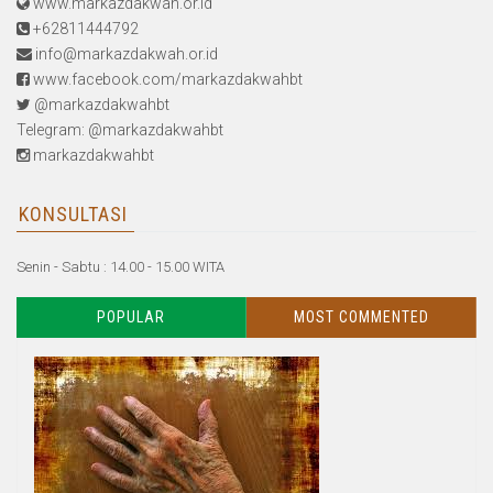
www.markazdakwah.or.id
+62811444792
info@markazdakwah.or.id
www.facebook.com/markazdakwahbt
@markazdakwahbt
Telegram: @markazdakwahbt
markazdakwahbt
KONSULTASI
Senin - Sabtu : 14.00 - 15.00 WITA
POPULAR
MOST COMMENTED