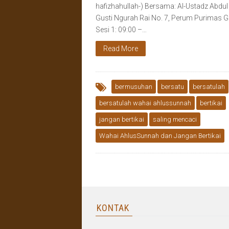
hafizhahullah-) Bersama: Al-Ustadz Abdul 
Gusti Ngurah Rai No. 7, Perum Purimas 
Sesi 1: 09:00 –…
Read More
bermusuhan
bersatu
bersatulah
bersatulah wahai ahlussunnah
bertikai
jangan bertikai
saling mencaci
Wahai AhlusSunnah dan Jangan Bertikai
KONTAK