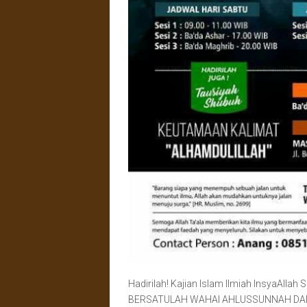
Hadirilah! Kajian Islam Ilmiah InsyaAlla
BERSATULAH WAHAI AHLUSSUNNAH DAN JAN