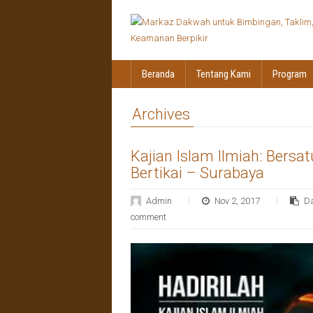
Beranda
Tentang Kami
Program
Archives
Kajian Islam Ilmiah: Bers
Bertikai – Surabaya
Admin
Nov 2, 2017
D
comment