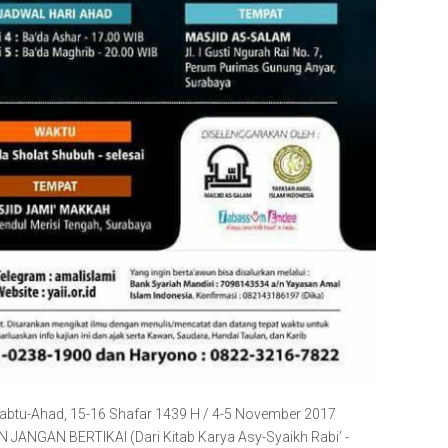
h Sabtu-Ahad, 15-16 Shafar 1439 H / 4-5 November 2017
GAN BERTIKAI (Dari Kitab Karya Asy-Syaikh Rabi’ -