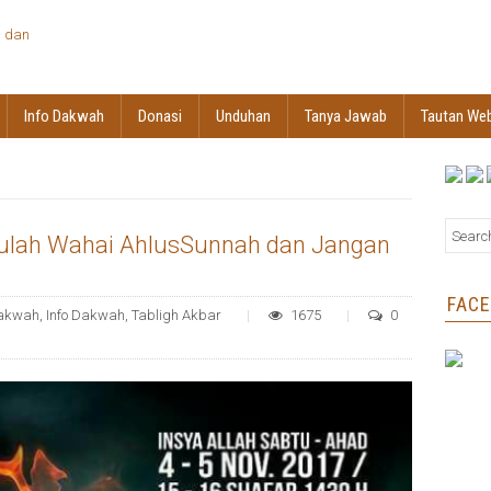
Info Dakwah
Donasi
Unduhan
Tanya Jawab
Tautan We
atulah Wahai AhlusSunnah dan Jangan
FAC
akwah
,
Info Dakwah
,
Tabligh Akbar
1675
0