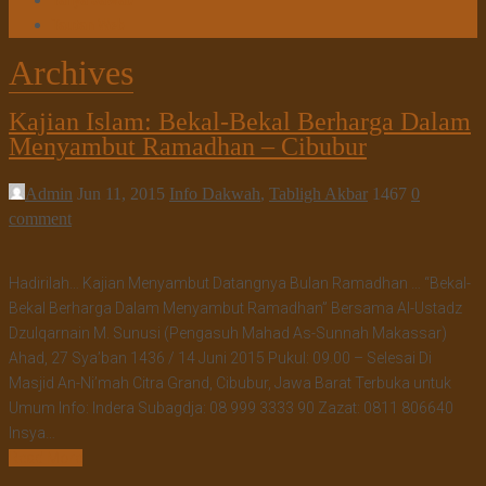
Tanya Jawab
Tautan Web
Archives
Kajian Islam: Bekal-Bekal Berharga Dalam
Menyambut Ramadhan – Cibubur
Admin
Jun 11, 2015
Info Dakwah
,
Tabligh Akbar
1467
0
comment
Hadirilah… Kajian Menyambut Datangnya Bulan Ramadhan … “Bekal-
Bekal Berharga Dalam Menyambut Ramadhan” Bersama Al-Ustadz
Dzulqarnain M. Sunusi (Pengasuh Mahad As-Sunnah Makassar)
Ahad, 27 Sya’ban 1436 / 14 Juni 2015 Pukul: 09.00 – Selesai Di
Masjid An-Ni’mah Citra Grand, Cibubur, Jawa Barat Terbuka untuk
Umum Info: Indera Subagdja: 08 999 3333 90 Zazat: 0811 806640
Insya…
Read More