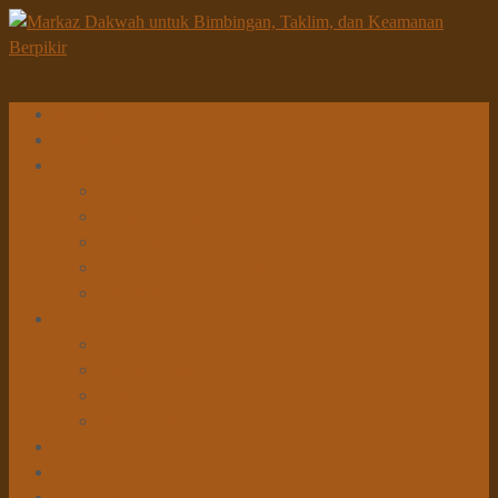
Beranda
Tentang Kami
Program
Dakwah
Sosial & Pembangunan
Pendidikan
Penelitian & Pengembangan
Kesehatan
Info Dakwah
Khutbah Id
Khutbah Jumat
Kajian Rutin
Tabligh Akbar
Donasi
Unduhan