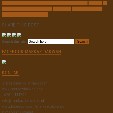
Bekal-Bekal Berharga Dalam Menyambut Ramadhan
Cibubur
Di
Masjid An-Ni’mah Citra Grand
Jawa Barat
Kajian Menyambut
Datangnya Bulan Ramadhan
SHARE THIS POST
Search this site:
FACEBOOK MARKAZ DAKWAH
KONTAK
Jl. Baji Rupa No. 8 Makassar
www.markazdakwah.or.id
+62811444792
info@markazdakwah.or.id
www.facebook.com/markazdakwahbt
@markazdakwahbt