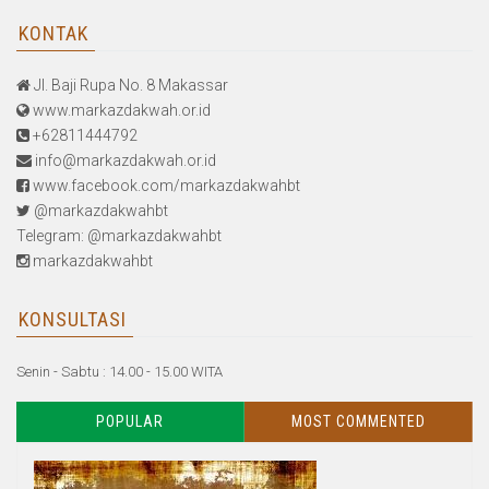
KONTAK
Jl. Baji Rupa No. 8 Makassar
www.markazdakwah.or.id
+62811444792
info@markazdakwah.or.id
www.facebook.com/markazdakwahbt
@markazdakwahbt
Telegram: @markazdakwahbt
markazdakwahbt
KONSULTASI
Senin - Sabtu : 14.00 - 15.00 WITA
POPULAR
MOST COMMENTED