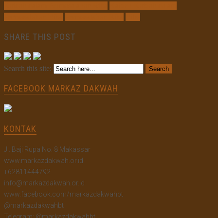
Kaidah dalam Permasalahan Riba
Kaidah Kaidah dalam
Permasalahan Riba
Permasalahan Riba
Riba
SHARE THIS POST
Search this site:
FACEBOOK MARKAZ DAKWAH
KONTAK
Jl. Baji Rupa No. 8 Makassar
www.markazdakwah.or.id
+62811444792
info@markazdakwah.or.id
www.facebook.com/markazdakwahbt
@markazdakwahbt
Telegram: @markazdakwahbt