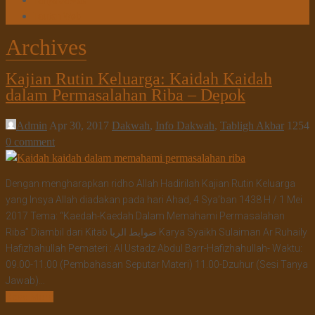
Tanya Jawab
Tautan Web
Archives
Kajian Rutin Keluarga: Kaidah Kaidah
dalam Permasalahan Riba – Depok
Admin
Apr 30, 2017
Dakwah
,
Info Dakwah
,
Tabligh Akbar
1254
0 comment
Dengan mengharapkan ridho Allah Hadirilah Kajian Rutin Keluarga
yang Insya Allah diadakan pada hari Ahad, 4 Sya’ban 1438 H / 1 Mei
2017 Tema: “Kaedah-Kaedah Dalam Memahami Permasalahan
Riba” Diambil dari Kitab ضوابط الربا Karya Syaikh Sulaiman Ar Ruhaily
Hafizhahullah Pemateri : Al Ustadz Abdul Barr-Hafizhahullah- Waktu:
09.00-11.00 (Pembahasan Seputar Materi) 11.00-Dzuhur (Sesi Tanya
Jawab)…
Read More