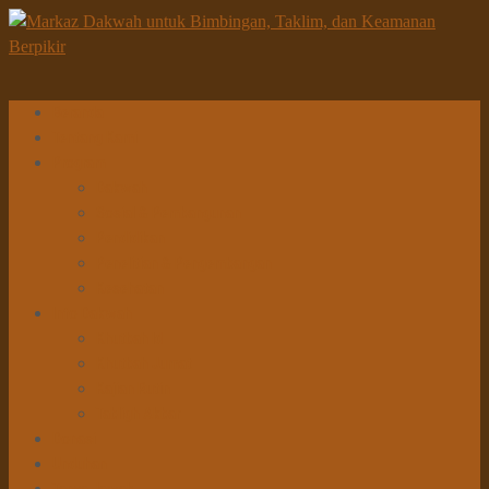
Beranda
Tentang Kami
Program
Dakwah
Sosial & Pembangunan
Pendidikan
Penelitian & Pengembangan
Kesehatan
Info Dakwah
Khutbah Id
Khutbah Jumat
Kajian Rutin
Tabligh Akbar
Donasi
Unduhan