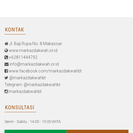
KONTAK
Jl. Baji Rupa No. 8 Makassar
www.markazdakwah.or.id
+62811444792
info@markazdakwah.or.id
www.facebook.com/markazdakwahbt
@markazdakwahbt
Telegram: @markazdakwahbt
markazdakwahbt
KONSULTASI
Senin - Sabtu : 14.00 - 15.00 WITA