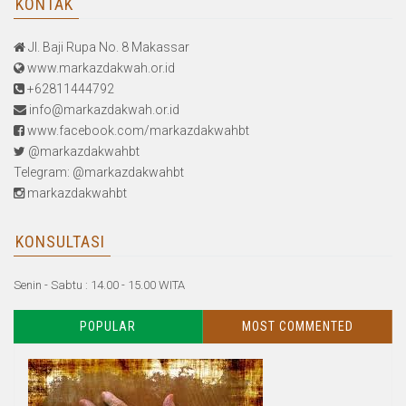
KONTAK
Jl. Baji Rupa No. 8 Makassar
www.markazdakwah.or.id
+62811444792
info@markazdakwah.or.id
www.facebook.com/markazdakwahbt
@markazdakwahbt
Telegram: @markazdakwahbt
markazdakwahbt
KONSULTASI
Senin - Sabtu : 14.00 - 15.00 WITA
POPULAR
MOST COMMENTED