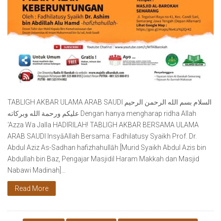
TABLIGH AKBAR ULAMA ARAB SAUDI ‎بسم الله الرحمن الرحيم ‎السلام
عليكم ورحمة الله وبركاته Dengan hanya mengharap ridha Allah
‘Azza Wa Jalla HADIRILAH! TABLIGH AKBAR BERSAMA ULAMA
ARAB SAUDI InsyāAllah Bersama: Fadhilatusy Syaikh Prof. Dr.
Abdul Aziz As-Sadhan hafizhahullāh [Murid Syaikh Abdul Azis bin
Abdullah bin Baz, Pengajar Masjidil Haram Makkah dan Masjid
Nabawi Madinah]…
Read More