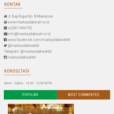
KONTAK
Jl. Baji Rupa No. 8 Makassar
www.markazdakwah.or.id
+62811444792
info@markazdakwah.or.id
www.facebook.com/markazdakwahbt
@markazdakwahbt
Telegram: @markazdakwahbt
markazdakwahbt
KONSULTASI
Senin - Sabtu : 14.00 - 15.00 WITA
POPULAR
MOST COMMENTED