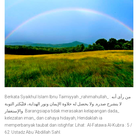
Berkata Syaikhul Islam Ibnu Taimiyyah _rahimahullah_ : من رأى أنه
لا ينشرح صدره, ولا يحصل له حلاوة الإيمان ونور الهداية، فليُكثر التوبة
والإستغفار. Barangsiapa tidak merasakan kelapangan dada_
kelezatan iman_ dan cahaya hidayah, Hendaklah ia
memperbanyak taubat dan istighfar. Lihat : Al-Fatawa Al-Kubra : 5 /
62. Ustadz Abu ‘Abdillah Sahl.