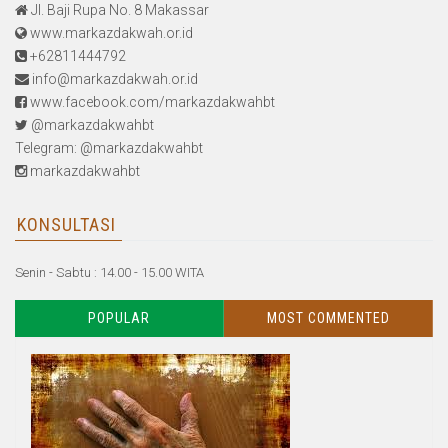
Jl. Baji Rupa No. 8 Makassar
www.markazdakwah.or.id
+62811444792
info@markazdakwah.or.id
www.facebook.com/markazdakwahbt
@markazdakwahbt
Telegram: @markazdakwahbt
markazdakwahbt
KONSULTASI
Senin - Sabtu : 14.00 - 15.00 WITA
POPULAR
MOST COMMENTED