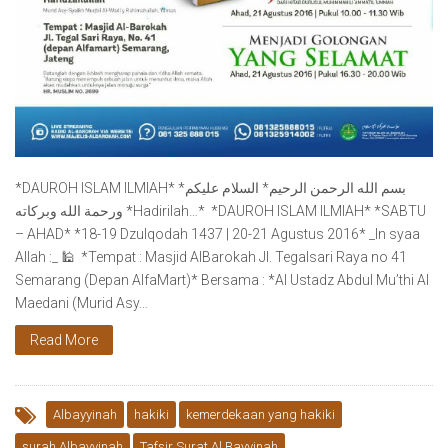
*DAUROH ISLAM ILMIAH* *بسم الله الرحمن الرحيم* السلام عليكم
ورحمة الله وبركاته *Hadirilah…* ⁠⁠⁠ *DAUROH ISLAM ILMIAH* *SABTU
– AHAD* *18-19 Dzulqodah 1437 | 20-21 Agustus 2016* _In syaa
Allah :_ 🕌 ⁠⁠⁠ *Tempat : Masjid AlBarokah Jl. Tegalsari Raya no 41
Semarang (Depan AlfaMart)* Bersama : *Al Ustadz Abdul Mu’thi Al
Maedani (Murid Asy…
Read More
Albayyinah
hakiki
kemerdekaan yang hakiki
surah Albayyinah
Tafsir Surat Al Bayyinah