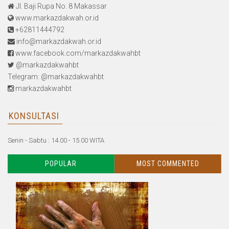
Jl. Baji Rupa No. 8 Makassar
www.markazdakwah.or.id
+62811444792
info@markazdakwah.or.id
www.facebook.com/markazdakwahbt
@markazdakwahbt
Telegram: @markazdakwahbt
markazdakwahbt
KONSULTASI
Senin - Sabtu : 14.00 - 15.00 WITA
POPULAR
MOST COMMENTED