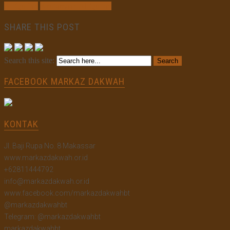
Al-Qur`an
Keutamaan Al-Qur'an
SHARE THIS POST
Search this site:
FACEBOOK MARKAZ DAKWAH
KONTAK
Jl. Baji Rupa No. 8 Makassar
www.markazdakwah.or.id
+62811444792
info@markazdakwah.or.id
www.facebook.com/markazdakwahbt
@markazdakwahbt
Telegram: @markazdakwahbt
markazdakwahbt