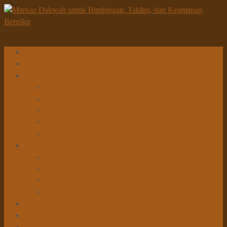
Beranda
Tentang Kami
Program
Dakwah
Sosial & Pembangunan
Pendidikan
Penelitian & Pengembangan
Kesehatan
Info Dakwah
Khutbah Id
Khutbah Jumat
Kajian Rutin
Tabligh Akbar
Donasi
Unduhan