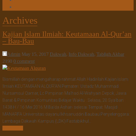
Tanya Jawab
Tautan Web
Archives
Kajian Islam Ilmiah: Keutamaan Al-Qur’an
– Bau-Bau
Admin
May 15, 2017
Dakwah
,
Info Dakwah
,
Tabligh Akbar
2190
0 comment
Bismillah dengan mengaharap rahmat Allah Hadirilah Kajian islam
Ilmiah KEUTAMAAN ALQUR’AN Pemateri: Ustadz Muhammad
Nursamsul Qamar, Lc Pimpinan Ma’had Al-Wahyain Depok, Jawa
Barat & Pimpinan Komunitas Belajar Waktu : Selasa, 20 Sya’ban
1438 H / 16 Mei 2016 M Ba’da Ashar- selesai Tempat: Masjid
MANARFA Universitas dayanu Ikhsanuddin Baubau Penyelenggara:
Lembaga Dakwah Kampus (LDK) Fastabikhul…
Read More