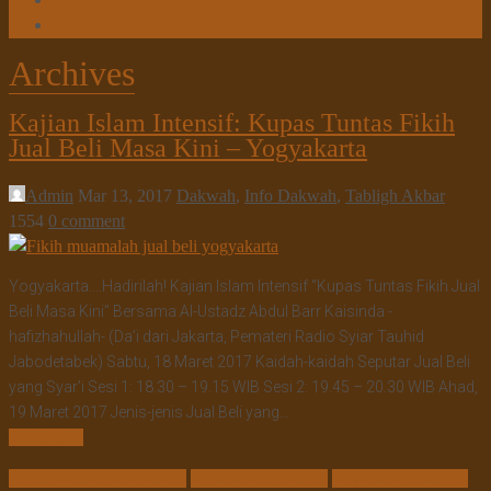
Tanya Jawab
Tautan Web
Archives
Kajian Islam Intensif: Kupas Tuntas Fikih
Jual Beli Masa Kini – Yogyakarta
Admin
Mar 13, 2017
Dakwah
,
Info Dakwah
,
Tabligh Akbar
1554
0 comment
Yogyakarta….Hadirilah! Kajian Islam Intensif “Kupas Tuntas Fikih Jual
Beli Masa Kini” Bersama Al-Ustadz Abdul Barr Kaisinda -
hafizhahullah- (Da’i dari Jakarta, Pemateri Radio Syiar Tauhid
Jabodetabek) Sabtu, 18 Maret 2017 Kaidah-kaidah Seputar Jual Beli
yang Syar’i Sesi 1: 18.30 – 19.15 WIB Sesi 2: 19.45 – 20.30 WIB Ahad,
19 Maret 2017 Jenis-jenis Jual Beli yang…
Read More
Fikih Jual Beli Masa Kini
Jual Beli Masa Kini
Kupas Tuntas Fikih