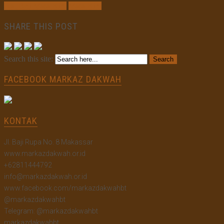
Jual Beli Masa Kini
Masa Kini
SHARE THIS POST
Search this site:
FACEBOOK MARKAZ DAKWAH
KONTAK
Jl. Baji Rupa No. 8 Makassar
www.markazdakwah.or.id
+62811444792
info@markazdakwah.or.id
www.facebook.com/markazdakwahbt
@markazdakwahbt
Telegram: @markazdakwahbt
markazdakwahbt