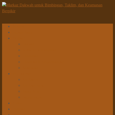
Beranda
Tentang Kami
Program
Dakwah
Sosial & Pembangunan
Pendidikan
Penelitian & Pengembangan
Kesehatan
Info Dakwah
Khutbah Id
Khutbah Jumat
Kajian Rutin
Tabligh Akbar
Donasi
Unduhan