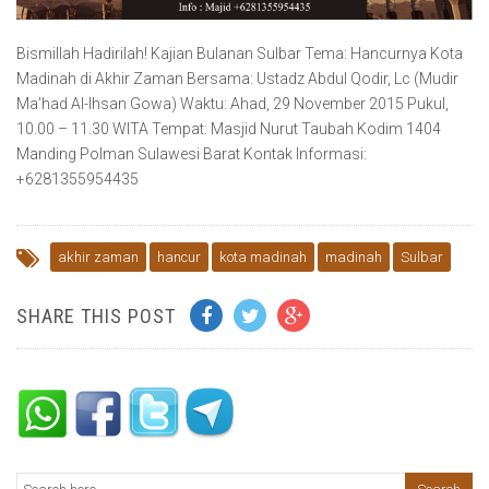
Bismillah Hadirilah! Kajian Bulanan Sulbar Tema: Hancurnya Kota
Madinah di Akhir Zaman Bersama: Ustadz Abdul Qodir, Lc (Mudir
Ma’had Al-Ihsan Gowa) Waktu: Ahad, 29 November 2015 Pukul,
10.00 – 11.30 WITA Tempat: Masjid Nurut Taubah Kodim 1404
Manding Polman Sulawesi Barat Kontak Informasi:
+6281355954435
akhir zaman
hancur
kota madinah
madinah
Sulbar
SHARE THIS POST