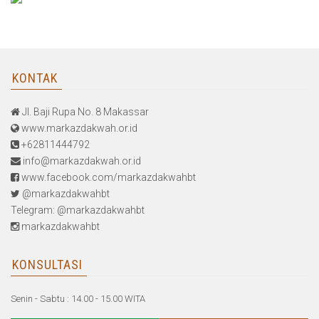
KONTAK
Jl. Baji Rupa No. 8 Makassar
www.markazdakwah.or.id
+62811444792
info@markazdakwah.or.id
www.facebook.com/markazdakwahbt
@markazdakwahbt
Telegram: @markazdakwahbt
markazdakwahbt
KONSULTASI
Senin - Sabtu : 14.00 - 15.00 WITA