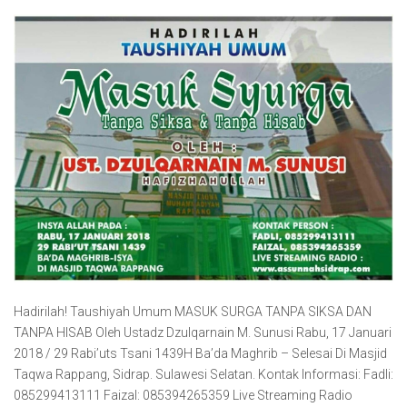
Hadirilah! Taushiyah Umum MASUK SURGA TANPA SIKSA DAN
TANPA HISAB Oleh Ustadz Dzulqarnain M. Sunusi Rabu, 17 Januari
2018 / 29 Rabi’uts Tsani 1439H Ba’da Maghrib – Selesai Di Masjid
Taqwa Rappang, Sidrap. Sulawesi Selatan. Kontak Informasi: Fadli:
085299413111 Faizal: 085394265359 Live Streaming Radio