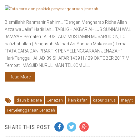
Bismillahir Rahmanir Rahiim… “Dengan Mengharap Ridha Allah
Azza wa Jalla” Hadirilah… TABLIGH AKBAR AHLUS SUNNAH WAL
JAMA’AH Pemateri : AL-USTADZ MUSTAMIN MUSARUDDIN, LC.
hafizhahullah (Pengasuh Ma’had As-Sunnah Makassar) Tema :
“TATA CARA DAN PRAKTIK PENYELENGGARAAN JENAZAH”
Hari/Tanggal : AHAD, 09 SHAFAR 1439 H / 29 OKTOBER 2017 M
Tempat : MASJID NURUL IMAN TELKOM Jl….
Read More
daun biadara
Jenazah
kain kafan
kapur barus
mayyit
Penyelenggaraan Jenazah
SHARE THIS POST