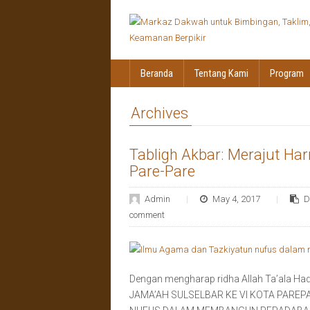
Beranda
Tentang Kami
Program
Archives
Tabligh Akbar: Merajut Ha
Pare-Pare
Admin
May 4, 2017
D
comment
Dengan mengharap ridha Allah Ta’ala H
JAMA’AH SULSELBAR KE VI KOTA PAREP