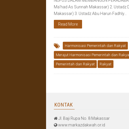
NUFUS DALAM MEMBANGUN PERADABAN Pem
Ma’had As Sunnah Makassar) 2. Ustadz 
Makassar) 3. Ustadz Abu Harun Fadhly…
Read More
Harmonisasi Pemerintah dan Rakyat
Merajut Harmonisasi Pemerintah dan Rakya
Pemerintah dan Rakyat
Rakyat
KONTAK
Jl. Baji Rupa No. 8 Makassar
www.markazdakwah.or.id