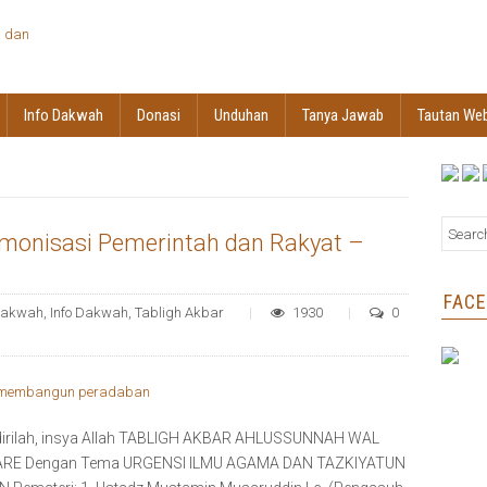
Info Dakwah
Donasi
Unduhan
Tanya Jawab
Tautan We
rmonisasi Pemerintah dan Rakyat –
FAC
akwah
,
Info Dakwah
,
Tabligh Akbar
1930
0
adirilah, insya Allah TABLIGH AKBAR AHLUSSUNNAH WAL
ARE Dengan Tema URGENSI ILMU AGAMA DAN TAZKIYATUN