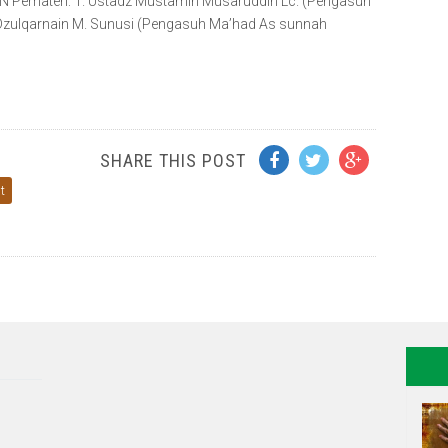
ateri: 1. Ustadz Mustamin Musaruddin Lc. (Pengasuh
Dzulqarnain M. Sunusi (Pengasuh Ma’had As sunnah
SHARE THIS POST
t