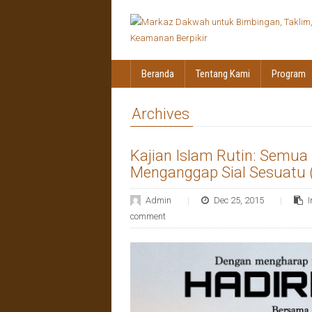
Beranda
Tentang Kami
Program
Archives
Kajian Islam Rutin: Semua 
Menganggap Sial Sesuatu 
Admin
Dec 25, 2015
comment