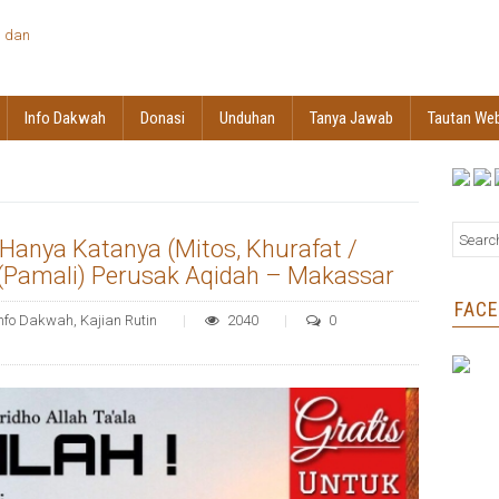
Info Dakwah
Donasi
Unduhan
Tanya Jawab
Tautan We
Hanya Katanya (Mitos, Khurafat /
(Pamali) Perusak Aqidah – Makassar
FAC
Info Dakwah
,
Kajian Rutin
2040
0