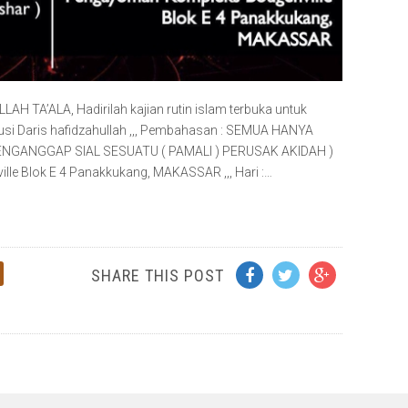
AH TA’ALA, Hadirilah kajian rutin islam terbuka untuk
nusi Daris hafidzahullah ,,, Pembahasan : SEMUA HANYA
NGANGGAP SIAL SESUATU ( PAMALI ) PERUSAK AKIDAH )
le Blok E 4 Panakkukang, MAKASSAR ,,, Hari :…
SHARE THIS POST