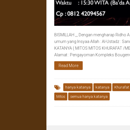
BISMILLAH ,,, Dengan mengharap Ridho ALL
umum yang Insyaa Allah : Al-Ustadz : Sa
KATANYA ( MITOS MITOS KHURAFAT /ME
Alamat : Pengayoman Kompleks Bougenvil
Read More
hanya katanya
katanya
Khurafat
Mitos
semua hanya katanya