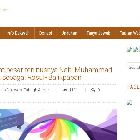
Info Dakwah
Donasi
Unduhan
Tanya Jawab
Tautan We
mat besar terutusnya Nabi Muhammad
m sebagai Rasul- Balikpapan
FAC
Info Dakwah
,
Tabligh Akbar
1111
0