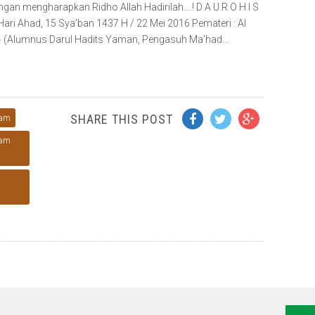
gan mengharapkan Ridho Allah Hadirilah….! D A U R O H I S
 Hari Ahad, 15 Sya’ban 1437 H / 22 Mei 2016 Pemateri : Al
Ustadz MUSADDAD AL KUTAWY حفظه الله (Alumnus Darul Hadits Yaman, Pengasuh Ma’had…
SHARE THIS POST
lam
lam