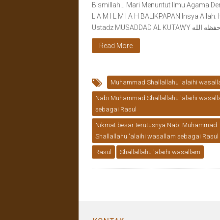
Bismillah… Mari Menuntut Ilmu Agama Den
L A M I L M I A H BALIKPAPAN Insya Allah:
Read More
Muhammad Shallallahu 'alaihi wasal
Nabi Muhammad Shallallahu 'alaihi wasal
sebagai Rasul
Nikmat besar terutusnya Nabi Muhammad
Shallallahu 'alaihi wasallam sebagai Rasul
Rasul
Shallallahu 'alaihi wasallam