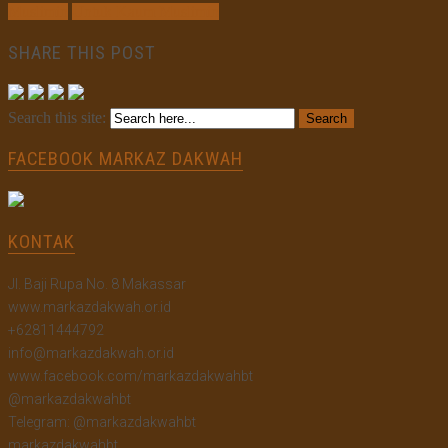
Muslimin
Untuk Kaum Muslimin
SHARE THIS POST
Search this site:
FACEBOOK MARKAZ DAKWAH
KONTAK
Jl. Baji Rupa No. 8 Makassar
www.markazdakwah.or.id
+62811444792
info@markazdakwah.or.id
www.facebook.com/markazdakwahbt
@markazdakwahbt
Telegram: @markazdakwahbt
markazdakwahbt