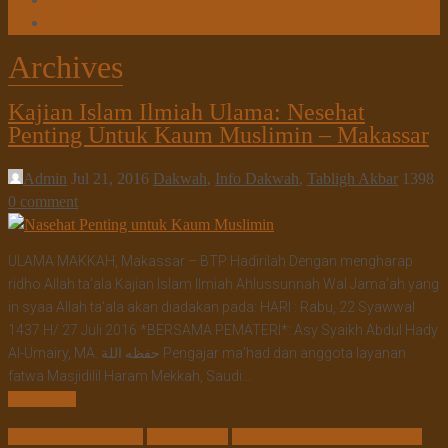
Tanya Jawab
Tautan Web
Archives
Kajian Islam Ilmiah Ulama: Nesehat
Penting Untuk Kaum Muslimin – Makassar
Admin
Jul 21, 2016
Dakwah
,
Info Dakwah
,
Tabligh Akbar
1398
0 comment
ULAMA MAKKAH, Makassar – BTP Hadirilah Dengan mengharap
ridho Allah ta’ala Kajian Islam Ilmiah Ahlussunnah Wal Jama’ah yang
in syaa Allah ta’ala akan diadakan pada: HARI : Rabu, 22 Syawwal
1437 H/ 27 Juli 2016 *BERSAMA PEMATERI*: Asy Syaikh Abdul Hady
Al-Umairy, MA. حفظه اللة Pengajar ma’had dan anggota layanan
fatwa Masjidilil Haram Mekkah, Saudi…
Read More
KAUM MUSLIMIN
MUSLIMIN
Nesehat Penting Untuk Kaum