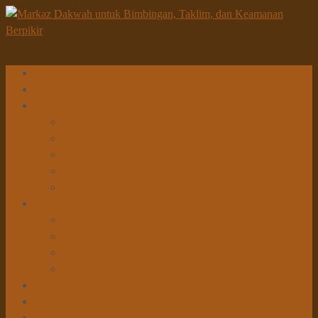
Beranda
Tentang Kami
Program
Dakwah
Sosial & Pembangunan
Pendidikan
Penelitian & Pengembangan
Kesehatan
Info Dakwah
Khutbah Id
Khutbah Jumat
Kajian Rutin
Tabligh Akbar
Donasi
Unduhan