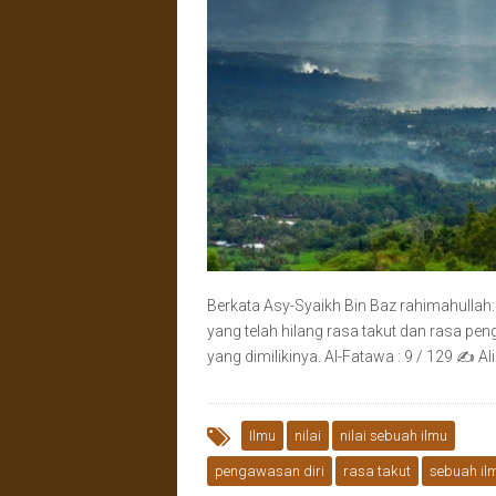
Berkata Asy-Syaikh Bin Baz rahimahullah: فَمـَنْ فَـقَدَ خشـيةَ اللهِ ومراقَبَتـَهِ فـلا قيـمة لعلمـه._ Barangsiap
yang telah hilang rasa takut dan rasa peng
yang dimilikinya. Al-Fatawa : 9 / 129 ✍ Al
Ilmu
nilai
nilai sebuah ilmu
pengawasan diri
rasa takut
sebuah il