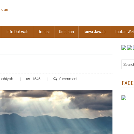
Info Dakwah
Donasi
Unduhan
Tanya Jawab
Tautan We
ushiyah
1546
0 comment
FAC