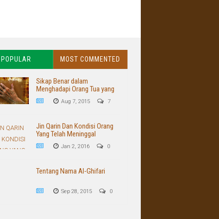
POPULAR
MOST COMMENTED
Sikap Benar dalam
Menghadapi Orang Tua yang
Buruk dan Kasar
Aug 7, 2015
7
Jin Qarin Dan Kondisi Orang
Yang Telah Meninggal
Jan 2, 2016
0
Tentang Nama Al-Ghifari
Sep 28, 2015
0