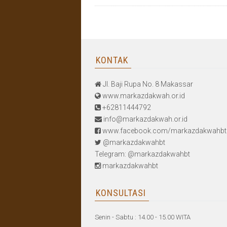
KONTAK
Jl. Baji Rupa No. 8 Makassar
www.markazdakwah.or.id
+62811444792
info@markazdakwah.or.id
www.facebook.com/markazdakwahbt
@markazdakwahbt
Telegram: @markazdakwahbt
markazdakwahbt
KONSULTASI
Senin - Sabtu : 14.00 - 15.00 WITA