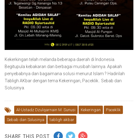
Kekerkingan telah melanda beberapa daerah di Indonesia.
Begitupula kebakaran dan berbagai musibah lainnya. Apakah
penyebabnya dan bagaimana solusi menurut Islam ? Hadirilah
Tabligh AKbar dengan tema Kekeringan, Paceklik.. Sebab dan
Solusinya.
Al-Ustadz Dzulqarnain M. Sunusi
Kekeringan
Paceklik
Sebab dan Solusinya
tabligh akbar
SHARE THIS POST