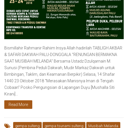
Bismillahir Rahmanir Rahiim Insya Allah hadirilah TABLIGH AKBAR
& SAFARI DAKWAH PALU-DONGGALA “RENUNGAN BERMAKNA
SAAT MUSIBAH MELANDA” Bersama Ustadz Dzulqarnain M.
Sunusi (Pembina Peduli Dakwah, Mudir Markaz Dakwah untuk
Bimbingan, Taklim, dan Keamanan Berpikir) Selasa, 14 Shafar
1440 23 Oktober 2018 “Merasakan Manisnya Iman di Tengah
Cobaan” Posko Pengungsian di Lapangan Duyu [Mushalla Siti
Kirani]…
Read More
gempa sulteng
gempa tsunami sulteng
Musibah Melanda