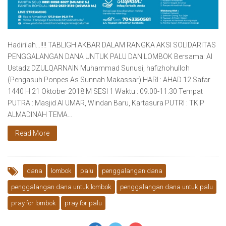
Hadirilah…‼‼ TABLIGH AKBAR DALAM RANGKA AKSI SOLIDARITAS
PENGGALANGAN DANA UNTUK PALU DAN LOMBOK Bersama: Al
Ustadz DZULQARNAIN Muhammad Sunusi, hafizhohulloh
(Pengasuh Ponpes As Sunnah Makassar) HARI : AHAD 12 Safar
1440 H 21 Oktober 2018 M SESI 1 Waktu : 09.00-11.30 Tempat
PUTRA : Masjid Al UMAR, Windan Baru, Kartasura PUTRI : TKIP
ALMADINAH TEMA…
Read More
dana
lombok
palu
penggalangan dana
penggalangan dana untuk lombok
penggalangan dana untuk palu
pray for lombok
pray for palu