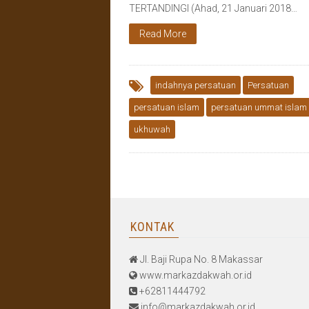
TERTANDINGI (Ahad, 21 Januari 2018…
Read More
indahnya persatuan
Persatuan
persatuan islam
persatuan ummat islam
ukhuwah
KONTAK
Jl. Baji Rupa No. 8 Makassar
www.markazdakwah.or.id
+62811444792
info@markazdakwah.or.id