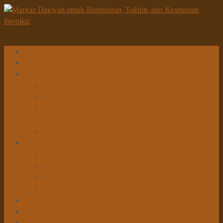
Beranda
Tentang Kami
Program
Dakwah
Sosial & Pembangunan
Pendidikan
Penelitian & Pengembangan
Kesehatan
Info Dakwah
Khutbah Id
Khutbah Jumat
Kajian Rutin
Tabligh Akbar
Donasi
Unduhan