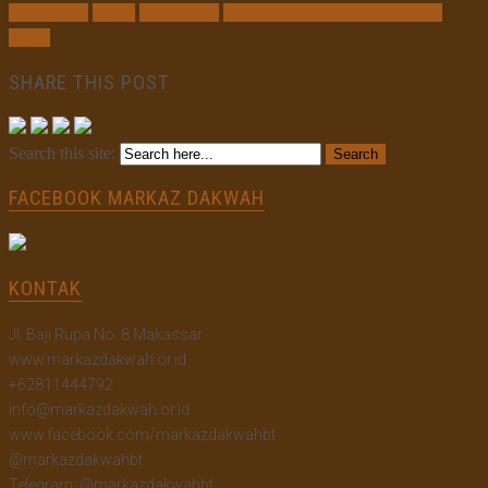
Kepedulian
peduli
pertemanan
Pertemanan dengan Kepedulian
teman
SHARE THIS POST
Search this site:
FACEBOOK MARKAZ DAKWAH
KONTAK
Jl. Baji Rupa No. 8 Makassar
www.markazdakwah.or.id
+62811444792
info@markazdakwah.or.id
www.facebook.com/markazdakwahbt
@markazdakwahbt
Telegram: @markazdakwahbt