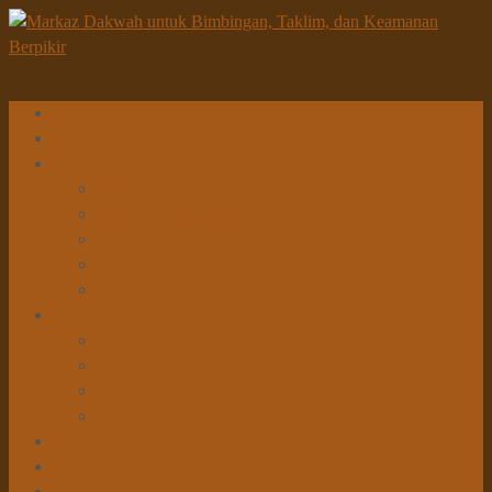
Beranda
Tentang Kami
Program
Dakwah
Sosial & Pembangunan
Pendidikan
Penelitian & Pengembangan
Kesehatan
Info Dakwah
Khutbah Id
Khutbah Jumat
Kajian Rutin
Tabligh Akbar
Donasi
Unduhan