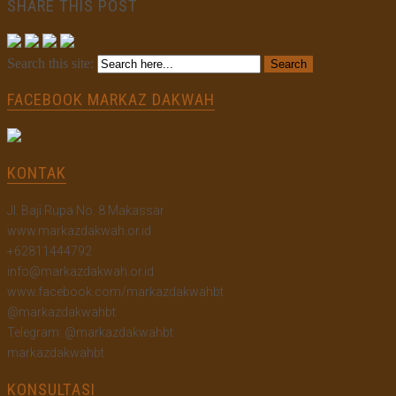
SHARE THIS POST
Search this site:
FACEBOOK MARKAZ DAKWAH
KONTAK
Jl. Baji Rupa No. 8 Makassar
www.markazdakwah.or.id
+62811444792
info@markazdakwah.or.id
www.facebook.com/markazdakwahbt
@markazdakwahbt
Telegram: @markazdakwahbt
markazdakwahbt
KONSULTASI