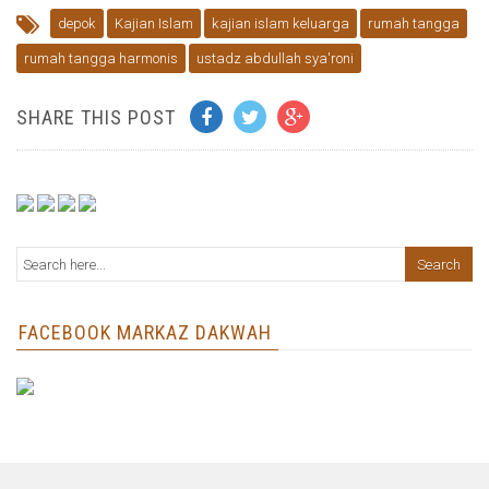
depok
Kajian Islam
kajian islam keluarga
rumah tangga
rumah tangga harmonis
ustadz abdullah sya'roni
SHARE THIS POST
FACEBOOK MARKAZ DAKWAH