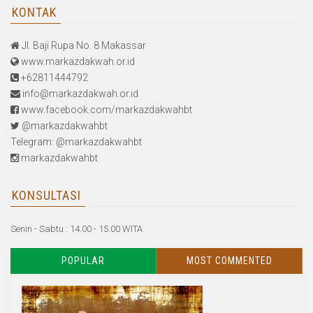
KONTAK
Jl. Baji Rupa No. 8 Makassar
www.markazdakwah.or.id
+62811444792
info@markazdakwah.or.id
www.facebook.com/markazdakwahbt
@markazdakwahbt
Telegram: @markazdakwahbt
markazdakwahbt
KONSULTASI
Senin - Sabtu : 14.00 - 15.00 WITA
POPULAR
MOST COMMENTED