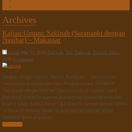
Tanya Jawab
Tautan Web
Archives
Kajian Umum: Sakinah (Sarapanki dengan
Nasihat) – Makassar
Admin
Mar 12, 2018
Dakwah
,
Info Dakwah
,
Tabligh Akbar
2065
0 comment
Sarapan dengan kopsus, Naskun, Kue Bugis … Udah biasa bro…
Yang terbaru & spesial dari Kami, Program Acara “SAKINAH”
“SArapanKi dengan NAsiHat” [Sesi tanya-jawab seputar Islam]
[Bersama] Ustadz Dzulqarnain Muhammad Sunusi hafizhahullah
[Waktu] Setiap JUM’AT, Pekan 1 & 3 Mulai 29 Jumadil Akhirah 1439H/
16 Maret 2018 Ba’da Shalat Shubuh-Selesai [Tempat] “KEDAI
SAKINAH” [Belakang Kantor…
Read More