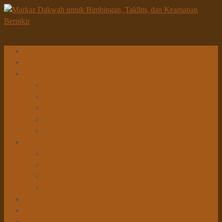
Beranda
Tentang Kami
Program
Dakwah
Sosial & Pembangunan
Pendidikan
Penelitian & Pengembangan
Kesehatan
Info Dakwah
Khutbah Id
Khutbah Jumat
Kajian Rutin
Tabligh Akbar
Donasi
Unduhan