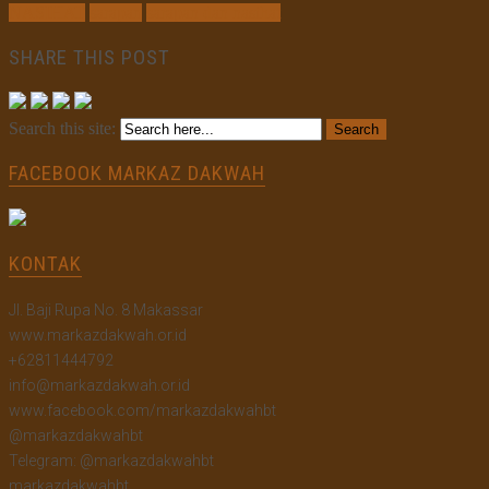
NASIHAT
sarapan
sarapan dan nasihat
SHARE THIS POST
Search this site:
FACEBOOK MARKAZ DAKWAH
KONTAK
Jl. Baji Rupa No. 8 Makassar
www.markazdakwah.or.id
+62811444792
info@markazdakwah.or.id
www.facebook.com/markazdakwahbt
@markazdakwahbt
Telegram: @markazdakwahbt
markazdakwahbt