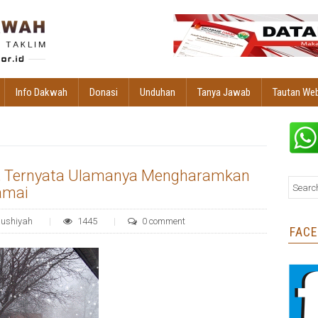
Info Dakwah
Donasi
Unduhan
Tanya Jawab
Tautan We
i, Ternyata Ulamanya Mengharamkan
amai
aushiyah
1445
0 comment
FAC