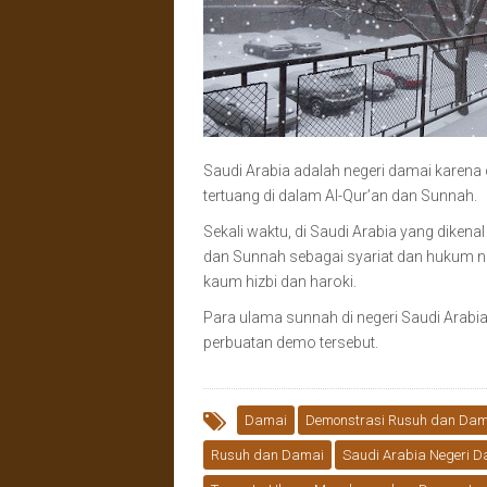
Saudi Arabia adalah negeri damai karena 
tertuang di dalam Al-Qur’an dan Sunnah.
Sekali waktu, di Saudi Arabia yang diken
dan Sunnah sebagai syariat dan hukum ne
kaum hizbi dan haroki.
Para ulama sunnah di negeri Saudi Arab
perbuatan demo tersebut.
Damai
Demonstrasi Rusuh dan Dam
Rusuh dan Damai
Saudi Arabia Negeri 