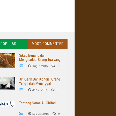
POPULAR
MOST COMMENTED
Sikap Benar dalam
Menghadapi Orang Tua yang
Buruk dan Kasar
Aug 7, 2015
7
Jin Qarin Dan Kondisi Orang
Yang Telah Meninggal
Jan 2, 2016
0
Tentang Nama Al-Ghifari
Sep 28, 2015
0