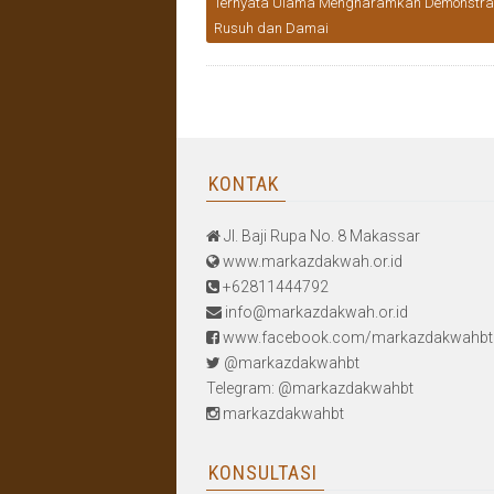
Ternyata Ulama Mengharamkan Demonstra
Rusuh dan Damai
KONTAK
Jl. Baji Rupa No. 8 Makassar
www.markazdakwah.or.id
+62811444792
info@markazdakwah.or.id
www.facebook.com/markazdakwahbt
@markazdakwahbt
Telegram: @markazdakwahbt
markazdakwahbt
KONSULTASI