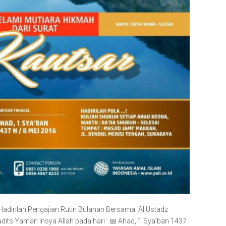
Hadirilah Pengajian Rutin Bulanan Bersama: Al Ustadz
its Yaman Insya Allah pada hari : 📅 Ahad, 1 Sya’ban 1437