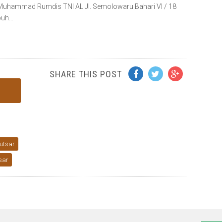
n Muhammad Rumdis TNI AL Jl. Semolowaru Bahari VI / 18
puh…
SHARE THIS POST
utsar
sar