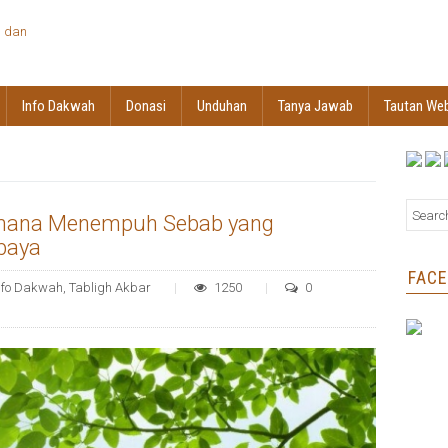
Info Dakwah
Donasi
Unduhan
Tanya Jawab
Tautan We
aimana Menempuh Sebab yang
baya
FAC
nfo Dakwah
,
Tabligh Akbar
1250
0