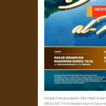
Dengan mengharapkan ridho Allah ta’ala 
ABDUL MU’THI Al Maidani Alumni Darul Had