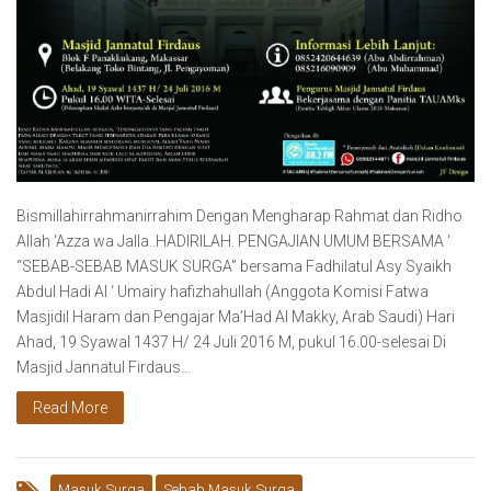
Bismillahirrahmanirrahim Dengan Mengharap Rahmat dan Ridho
Allah ‘Azza wa Jalla..HADIRILAH. PENGAJIAN UMUM BERSAMA ‘
“SEBAB-SEBAB MASUK SURGA” bersama Fadhilatul Asy Syaikh
Abdul Hadi Al ‘ Umairy hafizhahullah (Anggota Komisi Fatwa
Masjidil Haram dan Pengajar Ma’Had Al Makky, Arab Saudi) Hari
Ahad, 19 Syawal 1437 H/ 24 Juli 2016 M, pukul 16.00-selesai Di
Masjid Jannatul Firdaus…
Read More
Masuk Surga
Sebab Masuk Surga