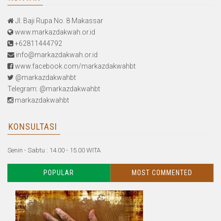
Jl. Baji Rupa No. 8 Makassar
www.markazdakwah.or.id
+62811444792
info@markazdakwah.or.id
www.facebook.com/markazdakwahbt
@markazdakwahbt
Telegram: @markazdakwahbt
markazdakwahbt
KONSULTASI
Senin - Sabtu : 14.00 - 15.00 WITA
POPULAR
MOST COMMENTED