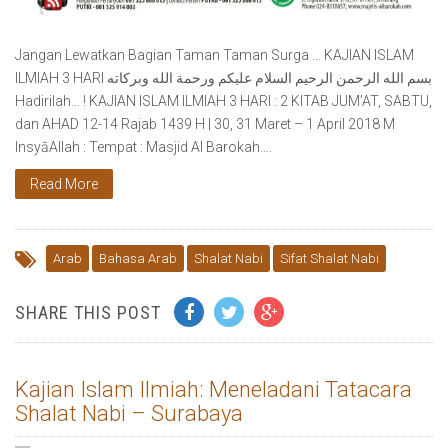
Jangan Lewatkan Bagian Taman Taman Surga … KAJIAN ISLAM
ILMIAH 3 HARI بسم الله الرحمن الرحيم السلام عليكم ورحمة الله وبركاته
Hadirilah… ! ⁠⁠⁠KAJIAN ISLAM ILMIAH 3 HARI : 2 KITAB JUM’AT, SABTU,
dan AHAD 12-14 Rajab 1439 H | 30, 31 Maret – 1 April 2018 M
InsyāAllah : Tempat : Masjid Al Barokah….
Read More
Arab
Bahasa Arab
Shalat Nabi
Sifat Shalat Nabi
SHARE THIS POST
Kajian Islam Ilmiah: Meneladani Tatacara
Shalat Nabi – Surabaya