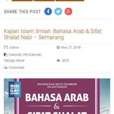
SHARE THIS POST
Kajian Islam Ilmiah: Bahasa Arab & Sifat
Shalat Nabi – Semarang
Admin
Mar 27, 2018
Dakwah
,
Info Dakwah
,
Tabligh Akbar
2076
0 comment