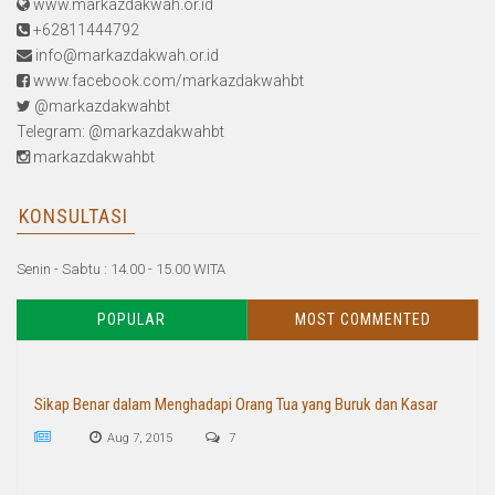
www.markazdakwah.or.id
+62811444792
info@markazdakwah.or.id
www.facebook.com/markazdakwahbt
@markazdakwahbt
Telegram: @markazdakwahbt
markazdakwahbt
KONSULTASI
Senin - Sabtu : 14.00 - 15.00 WITA
POPULAR
MOST COMMENTED
Sikap Benar dalam Menghadapi Orang Tua yang Buruk dan Kasar
Aug 7, 2015
7