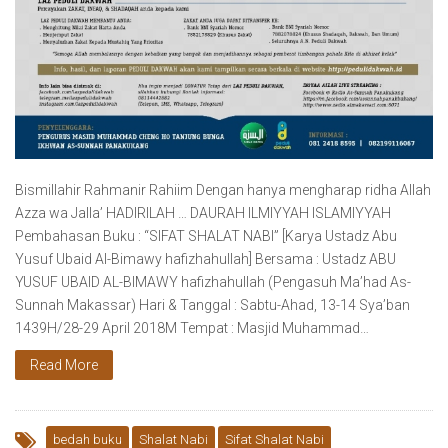
Bismillahir Rahmanir Rahiim Dengan hanya mengharap ridha Allah
Azza wa Jalla’ HADIRILAH … DAURAH ILMIYYAH ISLAMIYYAH
Pembahasan Buku : “SIFAT SHALAT NABI” [Karya Ustadz Abu
Yusuf Ubaid Al-Bimawy hafizhahullah] Bersama : Ustadz ABU
YUSUF UBAID AL-BIMAWY hafizhahullah (Pengasuh Ma’had As-
Sunnah Makassar) Hari & Tanggal : Sabtu-Ahad, 13-14 Sya’ban
1439H/28-29 April 2018M Tempat : Masjid Muhammad…
Read More
bedah buku
Shalat Nabi
Sifat Shalat Nabi