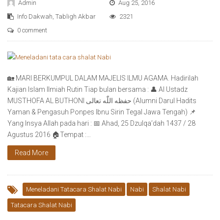
Admin
Aug 25, 2016
Info Dakwah
,
Tabligh Akbar
2321
0 comment
🏡 MARI BERKUMPUL DALAM MAJELIS ILMU AGAMA. Hadirilah
Kajian Islam Ilmiah Rutin Tiap bulan bersama : 👤 Al Ustadz
MUSTHOFA AL BUTHONI حفظه اللّٰه تعالى (Alumni Darul Hadits
Yaman & Pengasuh Ponpes Ibnu Sirin Tegal Jawa Tengah) 📌
Yang Insya Allah pada hari : 📅 Ahad, 25 Dzulqa’dah 1437 / 28
Agustus 2016 🏠Tempat :…
Read More
Meneladani Tatacara Shalat Nabi
Nabi
Shalat Nabi
Tatacara Shalat Nabi