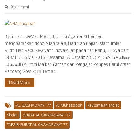
0 comment
Bismillah… 🚲Mari Menuntut Ilmu Agama. 🔰Dengan
mengharapkan ridho Allah ta’ala, Hadirilah Kajian Islam Ilmiah
Rutin Tiap Rabu ke-3 yang Insya Allah pada hari Rabu, 11 Sya’ban
1437 H / 18 Mei 2016. Bersama : Al Ustadz ABU SAID YAHYA حفظه
الله تعالى (Alumni Ma’bar Yaman dan Pengajar Ponpes Darul Atsar
Panceng Gresik) 📕 Tema :…
Read More
AL QASHAS AYAT 77
Al-Muhasabah
keutamaan sholat
Sholat
SURAT AL QASHAS AYAT 77
TAFSIR SURAT AL QASHAS AYAT 77