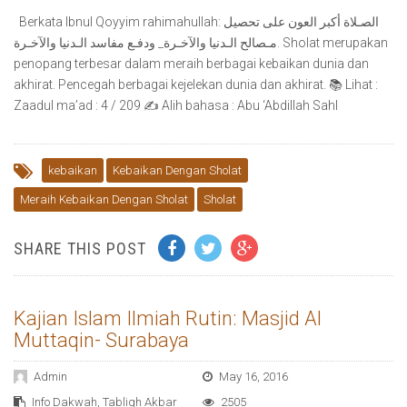
Berkata Ibnul Qoyyim rahimahullah: الصـلاة أكبر العون على تحصيل
مـصالح الـدنيا والآخـرة_ ودفـع مفاسد الـدنيا والآخـرة. Sholat merupakan
penopang terbesar dalam meraih berbagai kebaikan dunia dan
akhirat. Pencegah berbagai kejelekan dunia dan akhirat. 📚 Lihat :
Zaadul ma’ad : 4 / 209 ✍ Alih bahasa : Abu ‘Abdillah Sahl
kebaikan
Kebaikan Dengan Sholat
Meraih Kebaikan Dengan Sholat
Sholat
SHARE THIS POST
Kajian Islam Ilmiah Rutin: Masjid Al
Muttaqin- Surabaya
Admin
May 16, 2016
Info Dakwah
,
Tabligh Akbar
2505