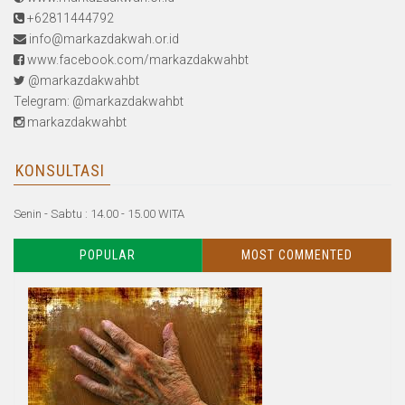
+62811444792
info@markazdakwah.or.id
www.facebook.com/markazdakwahbt
@markazdakwahbt
Telegram: @markazdakwahbt
markazdakwahbt
KONSULTASI
Senin - Sabtu : 14.00 - 15.00 WITA
POPULAR
MOST COMMENTED