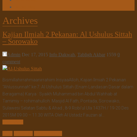
Tanya Jawab
Tautan Web
Archives
Kajian Ilmiah 2 Pekanan: Al Ushulus Sittah
– Sorowako
Admin
Dec 17, 2015
Info Dakwah
,
Tabligh Akbar
1559
0
comment
Bismillahirrahmaanirrahiim InsyaaAlloh, Kajian Ilmiah 2 Pekanan
“Ahlussunnah” ke-7: Al Ushulus Sittah (Enam Landasan Dasar dalam
Beragama) Karya : Syaikh Muhammad bin Abdul Wahhab at
Tamimiy – rohimahulloh. Masjid Al Fath, Pontada, Sorowako,
Sulawesi Selatan Sabtu & Ahad , 8-9 Robi’ul Ula 1437H / 19-20 Des
2015M 09.00 – 11.30 WITA Oleh Al Ustadz Fauzan al…
Read More
sittah
sorowako
Ushulus Sittah