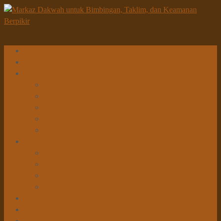
Beranda
Tentang Kami
Program
Dakwah
Sosial & Pembangunan
Pendidikan
Penelitian & Pengembangan
Kesehatan
Info Dakwah
Khutbah Id
Khutbah Jumat
Kajian Rutin
Tabligh Akbar
Donasi
Unduhan