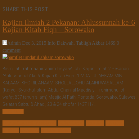
SHARE THIS POST
Kajian Ilmiah 2 Pekanan: Ahlussunnah ke-6
Kajian Kitab Fiqh – Sorowako
Admin
Dec 3, 2015
Info Dakwah
,
Tabligh Akbar
1469
0
comment
Bismillahirrahmaanirrahiim InsyaaAlloh , Kajian Ilmiah 2 Pekanan
“Ahlussunnah” ke-6. Kajian Kitab Fiqh : ‘UMDATUL AHKAM MIN
KALAAMI KHOIRIL ANAAMI SHOLLALLOHU ‘ALAIHI WASALLAM
(Karya : Syaikhul Islam ‘Abdul Ghani al Maqdisiy – rohimahulloh –
wafat 837 tahun silam) Masjid Al Fath, Pontada, Sorowako, Sulawesi
Selatan Sabtu & Ahad , 23 & 24 shofar 1437 H /…
Read More
Durusullughotil 'Arobiyyah
Kajian Ilmiah
kitab fiqh
Riyadhus
Sholihin
sorowako
umdatul ahkam