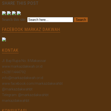
SHARE THIS POST
Search this site:
FACEBOOK MARKAZ DAKWAH
KONTAK
Jl. Baji Rupa No. 8 Makassar
www.markazdakwah.or.id
+62811444792
info@markazdakwah.or.id
www.facebook.com/markazdakwahbt
@markazdakwahbt
Telegram: @markazdakwahbt
markazdakwahbt
KONSULTASI