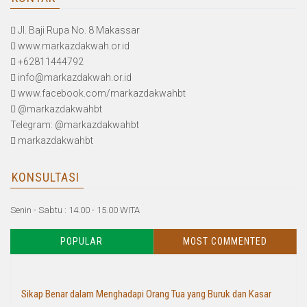
Jl. Baji Rupa No. 8 Makassar
www.markazdakwah.or.id
+62811444792
info@markazdakwah.or.id
www.facebook.com/markazdakwahbt
@markazdakwahbt
Telegram: @markazdakwahbt
markazdakwahbt
KONSULTASI
Senin - Sabtu : 14.00 - 15.00 WITA
POPULAR
MOST COMMENTED
Sikap Benar dalam Menghadapi Orang Tua yang Buruk dan Kasar