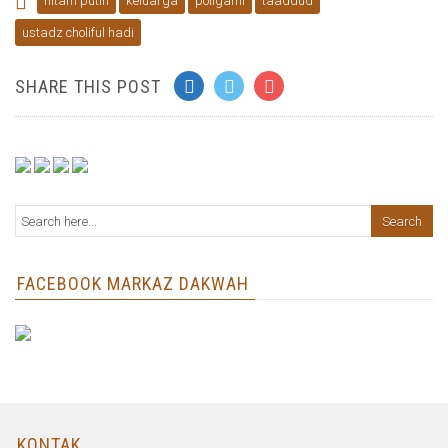
hitam putih
keluarga
poligami
taaddud
ustadz choliful hadi
SHARE THIS POST
FACEBOOK MARKAZ DAKWAH
KONTAK