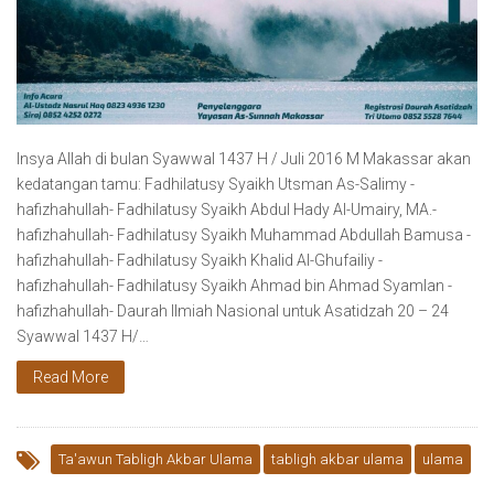
Insya Allah di bulan Syawwal 1437 H / Juli 2016 M Makassar akan
kedatangan tamu: Fadhilatusy Syaikh Utsman As-Salimy -
hafizhahullah- Fadhilatusy Syaikh Abdul Hady Al-Umairy, MA.-
hafizhahullah- Fadhilatusy Syaikh Muhammad Abdullah Bamusa -
hafizhahullah- Fadhilatusy Syaikh Khalid Al-Ghufailiy -
hafizhahullah- Fadhilatusy Syaikh Ahmad bin Ahmad Syamlan -
hafizhahullah- Daurah Ilmiah Nasional untuk Asatidzah 20 – 24
Syawwal 1437 H/…
Read More
Ta'awun Tabligh Akbar Ulama
tabligh akbar ulama
ulama