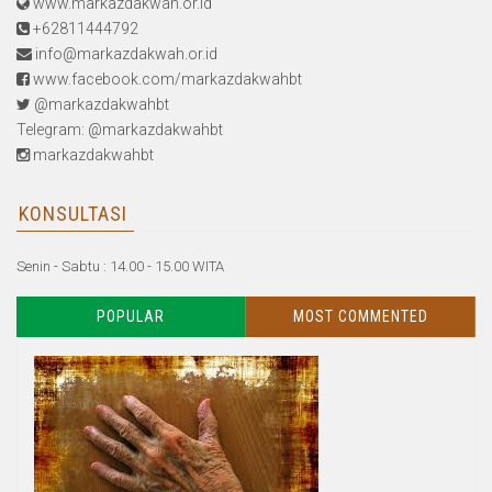
www.markazdakwah.or.id
+62811444792
info@markazdakwah.or.id
www.facebook.com/markazdakwahbt
@markazdakwahbt
Telegram: @markazdakwahbt
markazdakwahbt
KONSULTASI
Senin - Sabtu : 14.00 - 15.00 WITA
POPULAR
MOST COMMENTED