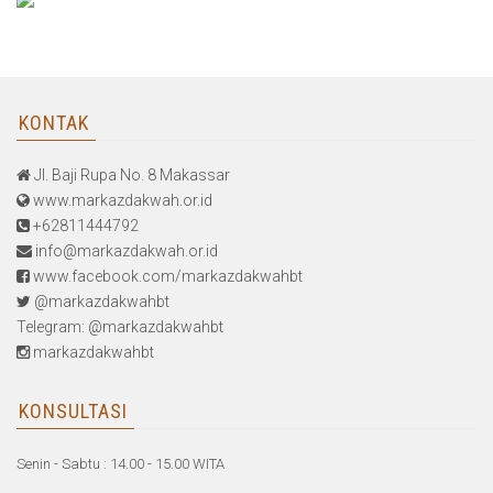
KONTAK
Jl. Baji Rupa No. 8 Makassar
www.markazdakwah.or.id
+62811444792
info@markazdakwah.or.id
www.facebook.com/markazdakwahbt
@markazdakwahbt
Telegram: @markazdakwahbt
markazdakwahbt
KONSULTASI
Senin - Sabtu : 14.00 - 15.00 WITA