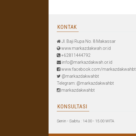
KONTAK
Jl. Baji Rupa No. 8 Makassar
www.markazdakwah.or.id
+62811444792
info@markazdakwah.or.id
www.facebook.com/markazdakwahbt
@markazdakwahbt
Telegram: @markazdakwahbt
markazdakwahbt
KONSULTASI
Senin - Sabtu : 14.00 - 15.00 WITA