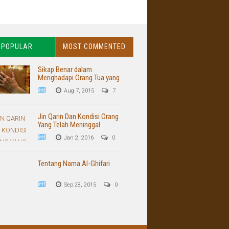
POPULAR
MOST COMMENTED
Sikap Benar dalam
Menghadapi Orang Tua yang
Buruk dan Kasar
Aug 7, 2015
7
Jin Qarin Dan Kondisi Orang
Yang Telah Meninggal
Jan 2, 2016
0
Tentang Nama Al-Ghifari
Sep 28, 2015
0