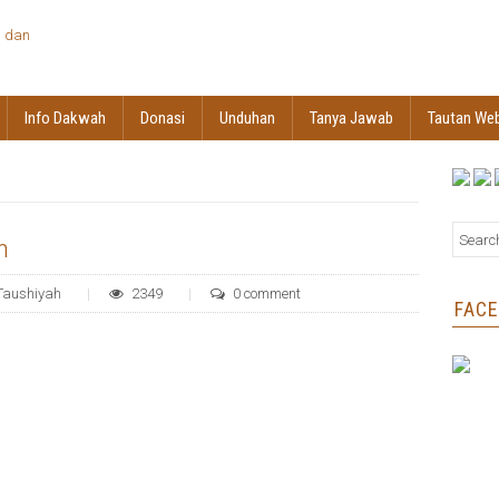
Info Dakwah
Donasi
Unduhan
Tanya Jawab
Tautan We
n
Taushiyah
2349
0 comment
FAC