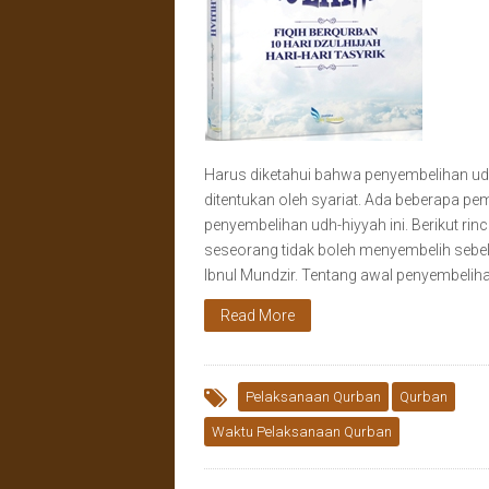
Harus diketahui bahwa penyembelihan ud
ditentukan oleh syariat. Ada beberapa pe
penyembelihan udh-hiyyah ini. Berikut ri
seseorang tidak boleh menyembelih sebelu
Ibnul Mundzir. Tentang awal penyembeliha
Read More
Pelaksanaan Qurban
Qurban
Waktu Pelaksanaan Qurban