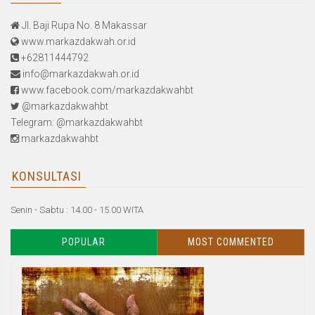
Jl. Baji Rupa No. 8 Makassar
www.markazdakwah.or.id
+62811444792
info@markazdakwah.or.id
www.facebook.com/markazdakwahbt
@markazdakwahbt
Telegram: @markazdakwahbt
markazdakwahbt
KONSULTASI
Senin - Sabtu : 14.00 - 15.00 WITA
POPULAR
MOST COMMENTED