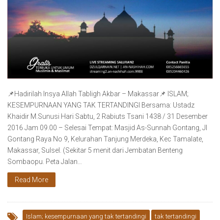
📌Hadirilah Insya Allah Tabligh Akbar – Makassar📌 ISLAM;
KESEMPURNAAN YANG TAK TERTANDINGI Bersama: Ustadz
Khaidir M.Sunusi Hari Sabtu, 2 Rabiuts Tsani 1438 / 31 Desember
2016 Jam 09.00 – Selesai Tempat: Masjid As-Sunnah Gontang, Jl
Gontang Raya No 9, Kelurahan Tanjung Merdeka, Kec Tamalate,
Makassar, Sulsel. (Sekitar 5 menit dari Jembatan Benteng
Sombaopu. Peta Jalan…
Read More
Islam; kesempurnaan yang tak tertandingi
tak tertandingi