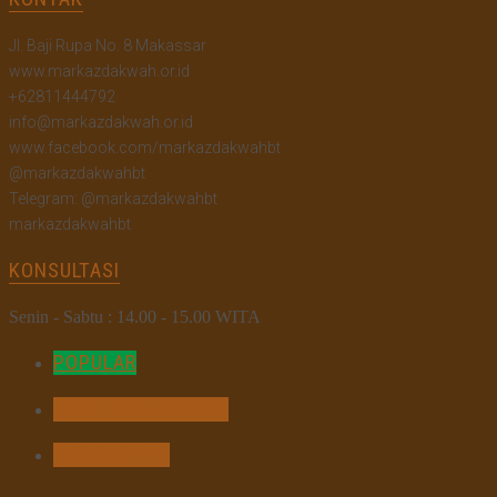
Jl. Baji Rupa No. 8 Makassar
www.markazdakwah.or.id
+62811444792
info@markazdakwah.or.id
www.facebook.com/markazdakwahbt
@markazdakwahbt
Telegram: @markazdakwahbt
markazdakwahbt
KONSULTASI
Senin - Sabtu : 14.00 - 15.00 WITA
POPULAR
MOST COMMENTED
COMMENTED