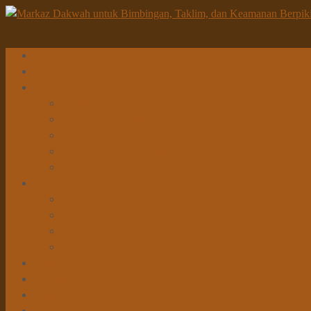
Beranda
Tentang Kami
Program
Dakwah
Sosial & Pembangunan
Pendidikan
Penelitian & Pengembangan
Kesehatan
Info Dakwah
Khutbah Id
Khutbah Jumat
Kajian Rutin
Tabligh Akbar
Donasi
Unduhan
Tanya Jawab