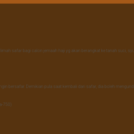
ah safar bagi calon jemaah haji yg akan berangkat ke tanah suci, sy
 bersafar. Demikian pula saat kembali dari safar, dia boleh mengunda
a-750)