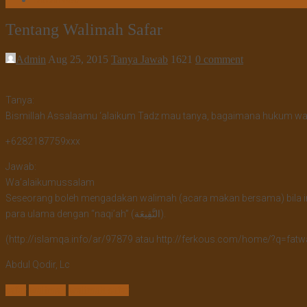
Tautan Web
Tentang Walimah Safar
Admin
Aug 25, 2015
Tanya Jawab
1621
0 comment
Tanya:
Bismillah Assalaamu ‘alaikum Tadz mau tanya, bagaimana hukum walim
+6282187759xxx
Jawab:
Wa’alaikumussalam
Seseorang boleh mengadakan walimah (acara makan bersama) bila ingin
para ulama dengan “naqi’ah” (النَّقِيعَة).
(http://islamqa.info/ar/97879 atau http://ferkous.com/home/?q=fatw
Abdul Qodir, Lc
safar
walimah
walimah safar