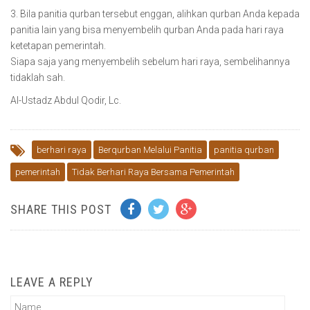
3. Bila panitia qurban tersebut enggan, alihkan qurban Anda kepada
panitia lain yang bisa menyembelih qurban Anda pada hari raya
ketetapan pemerintah.
Siapa saja yang menyembelih sebelum hari raya, sembelihannya
tidaklah sah.
Al-Ustadz Abdul Qodir, Lc.
berhari raya
Berqurban Melalui Panitia
panitia qurban
pemerintah
Tidak Berhari Raya Bersama Pemerintah
SHARE THIS POST
LEAVE A REPLY