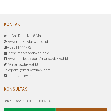
KONTAK
Jl. Baji Rupa No. 8 Makassar
www.markazdakwah.or.id
+62811444792
info@markazdakwah.or.id
www.facebook.com/markazdakwahbt
@markazdakwahbt
Telegram: @markazdakwahbt
markazdakwahbt
KONSULTASI
Senin - Sabtu : 14.00 - 15.00 WITA