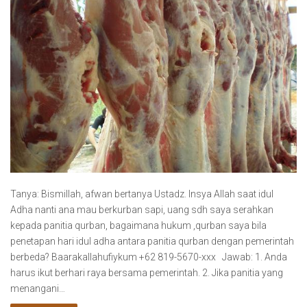
Tanya: Bismillah, afwan bertanya Ustadz. Insya Allah saat idul
Adha nanti ana mau berkurban sapi, uang sdh saya serahkan
kepada panitia qurban, bagaimana hukum ,qurban saya bila
penetapan hari idul adha antara panitia qurban dengan pemerintah
berbeda? Baarakallahufiykum +62 819-5670-xxx Jawab: 1. Anda
harus ikut berhari raya bersama pemerintah. 2. Jika panitia yang
menangani…