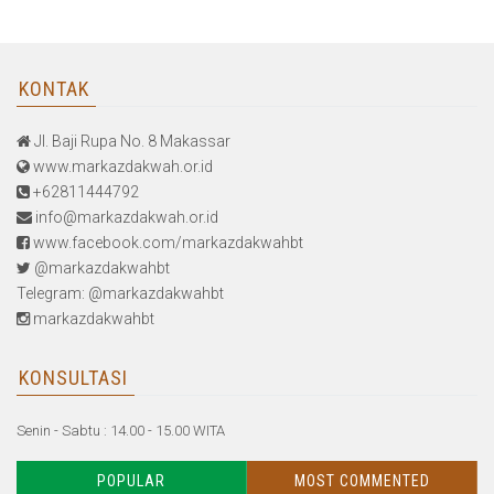
KONTAK
Jl. Baji Rupa No. 8 Makassar
www.markazdakwah.or.id
+62811444792
info@markazdakwah.or.id
www.facebook.com/markazdakwahbt
@markazdakwahbt
Telegram: @markazdakwahbt
markazdakwahbt
KONSULTASI
Senin - Sabtu : 14.00 - 15.00 WITA
POPULAR
MOST COMMENTED