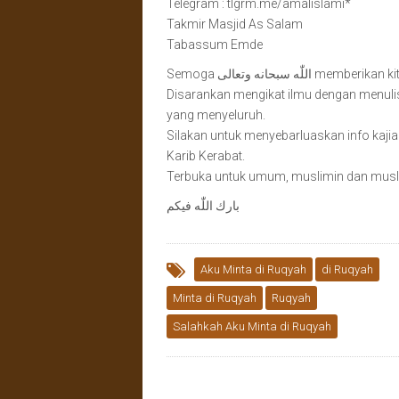
Telegram : tlgrm.me/amalislami*
Takmir Masjid As Salam
Tabassum Emde
Semoga لّٰه سبحانه وتعالى
Disarankan mengikat ilmu dengan menuli
yang menyeluruh.
Silakan untuk menyebarluaskan info kajia
Karib Kerabat.
Terbuka untuk umum, muslimin dan musl
بارك اللّٰه فيكم
Aku Minta di Ruqyah
di Ruqyah
Minta di Ruqyah
Ruqyah
Salahkah Aku Minta di Ruqyah