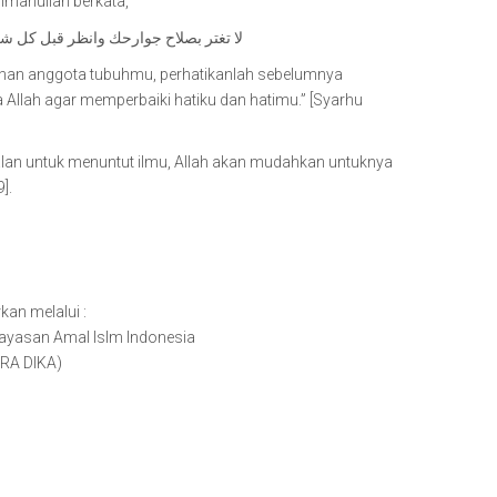
himahullah berkata,
لا تغتر بصلاح جوارحك وانظر قبل كل شي
lihan anggota tubuhmu, perhatikanlah sebelumnya
llah agar memperbaiki hatiku dan hatimu.” [Syarhu
an untuk menuntut ilmu, Allah akan mudahkan untuknya
].
kan melalui :
Yayasan Amal Islm Indonesia
RA DIKA)