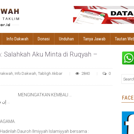
Info Dakwah
Donasi
Unduhan
Tanya Jawab
Tautan We
h: Salahkah Aku Minta di Ruqyah –
Dakwah
,
Info Dakwah
,
Tabligh Akbar
2840
0
MENGINGATKAN KEMBALI …
FAC
JANGAN LUPA BESOK HARI AHAD, إن شآء اللّٰه …
 AGAMA.
Hadirilah Dauroh Ilmiyyah Islamiyyah bersama :