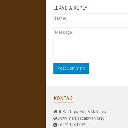
LEAVE A REPLY
KONTAK
Jl. Baji Rupa No. 8 Makassar
www.markazdakwah.or.id
+62811444792