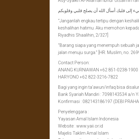
Asy-Syaikh Al-‘Allamah Ibnul ‘Utsaimin ra
ء إلى قلبك أسأل الله أن يصلح قلبي وقلوبكم
“Janganlah engkau tertipu dengan kesha
keshalihan hatimu. Aku memohon kepada A
Riyadhis Shaalihin, 2/327]
“Barang siapa yang menempuh sebuah jal
jalan menuju surga.” [HR. Muslim, no. 2699
Contact Person:
ANANG KURNIAWAN +62 851-0238-1900
HARYONO +62 822-3216-7822
Bagi yang ingin ta’awun/infaq bisa disalur
Bank Syariah Mandiri : 7098143534 a/n 
Konfirmasi : 082143186197 (DEBI PRAHA
Penyelenggara :
Yayasan Amal Islam Indonesia
Website : www.yaii.or.id
Majelis Taklim Amal Islam