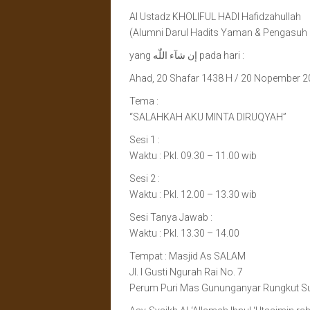
Al Ustadz KHOLIFUL HADI Hafidzahullah
(Alumni Darul Hadits Yaman & Pengasuh M
yang إن شآء اللّٰه pada hari :
Ahad, 20 Shafar 1438 H / 20 Nopember 
Tema :
“SALAHKAH AKU MINTA DIRUQYAH”
Sesi 1 :
Waktu : Pkl. 09.30 – 11.00 wib
Sesi 2 :
Waktu : Pkl. 12.00 – 13.30 wib
Sesi Tanya Jawab :
Waktu : Pkl. 13.30 – 14.00
Tempat : Masjid As SALAM
Jl. I Gusti Ngurah Rai No. 7
Perum Puri Mas Gununganyar Rungkut S