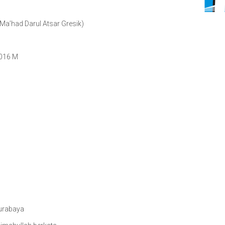
a’had Darul Atsar Gresik)
2016 M
urabaya