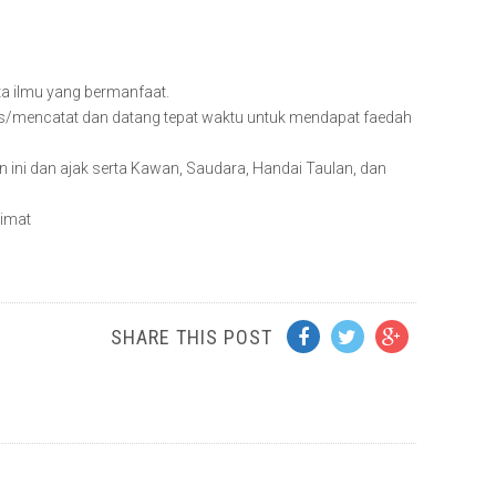
ال memberikan kita ilmu yang bermanfaat.
s/mencatat dan datang tepat waktu untuk mendapat faedah
n ini dan ajak serta Kawan, Saudara, Handai Taulan, dan
imat
SHARE THIS POST