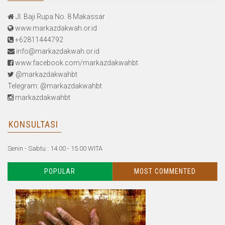
Jl. Baji Rupa No. 8 Makassar
www.markazdakwah.or.id
+62811444792
info@markazdakwah.or.id
www.facebook.com/markazdakwahbt
@markazdakwahbt
Telegram: @markazdakwahbt
markazdakwahbt
KONSULTASI
Senin - Sabtu : 14.00 - 15.00 WITA
POPULAR
MOST COMMENTED