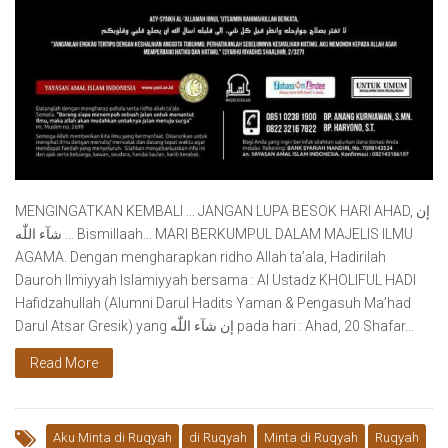
MENGINGATKAN KEMBALI … JANGAN LUPA BESOK HARI AHAD, إن
شآء اللّٰه … Bismillaah… MARI BERKUMPUL DALAM MAJELIS ILMU
AGAMA. Dengan mengharapkan ridho Allah ta’ala, Hadirilah
Dauroh Ilmiyyah Islamiyyah bersama : Al Ustadz KHOLIFUL HADI
Hafidzahullah (Alumni Darul Hadits Yaman & Pengasuh Ma’had
Darul Atsar Gresik) yang إن شآء اللّٰه pada hari : Ahad, 20 Shafar…
Read More
Aku Minta di Ruqyah
di Ruqyah
Minta di Ruqyah
Ruqyah