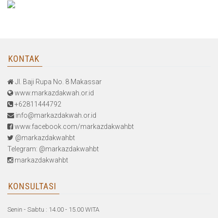
KONTAK
Jl. Baji Rupa No. 8 Makassar
www.markazdakwah.or.id
+62811444792
info@markazdakwah.or.id
www.facebook.com/markazdakwahbt
@markazdakwahbt
Telegram: @markazdakwahbt
markazdakwahbt
KONSULTASI
Senin - Sabtu : 14.00 - 15.00 WITA