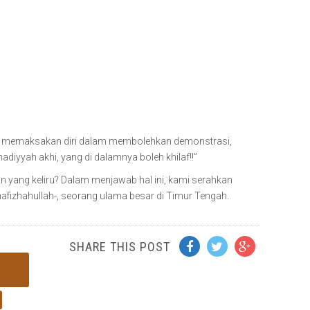
n memaksakan diri dalam membolehkan demonstrasi,
hadiyyah akhi, yang di dalamnya boleh khilaf!!”
an yang keliru? Dalam menjawab hal ini, kami serahkan
afizhahullah-, seorang ulama besar di Timur Tengah.
SHARE THIS POST