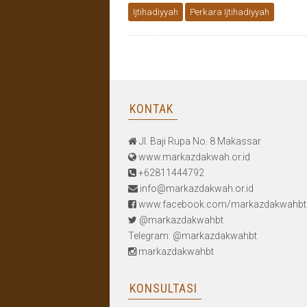
Ijtihadiyyah
Perkara Ijtihadiyyah
KONTAK
Jl. Baji Rupa No. 8 Makassar
www.markazdakwah.or.id
+62811444792
info@markazdakwah.or.id
www.facebook.com/markazdakwahbt
@markazdakwahbt
Telegram: @markazdakwahbt
markazdakwahbt
KONSULTASI