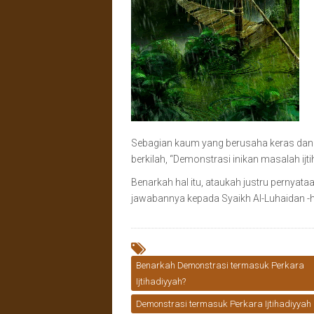
Sebagian kaum yang berusaha keras da
berkilah, “Demonstrasi inikan masalah ijti
Benarkah hal itu, ataukah justru pernyata
jawabannya kepada Syaikh Al-Luhaidan -h
Benarkah Demonstrasi termasuk Perkara
Ijtihadiyyah?
Demonstrasi termasuk Perkara Ijtihadiyyah