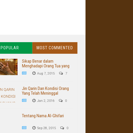
POPULAR
MOST COMMENTED
Sikap Benar dalam
Menghadapi Orang Tua yang
Buruk dan Kasar
Aug 7, 2015
7
Jin Qarin Dan Kondisi Orang
Yang Telah Meninggal
Jan 2, 2016
0
Tentang Nama Al-Ghifari
Sep 28, 2015
0