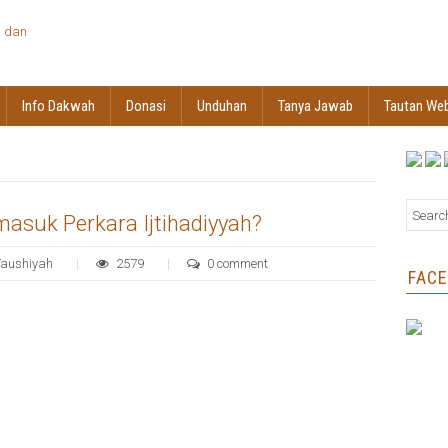
Info Dakwah
Donasi
Unduhan
Tanya Jawab
Tautan We
asuk Perkara Ijtihadiyyah?
Taushiyah
2579
0 comment
FAC