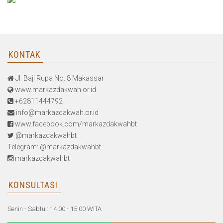
KONTAK
Jl. Baji Rupa No. 8 Makassar
www.markazdakwah.or.id
+62811444792
info@markazdakwah.or.id
www.facebook.com/markazdakwahbt
@markazdakwahbt
Telegram: @markazdakwahbt
markazdakwahbt
KONSULTASI
Senin - Sabtu : 14.00 - 15.00 WITA