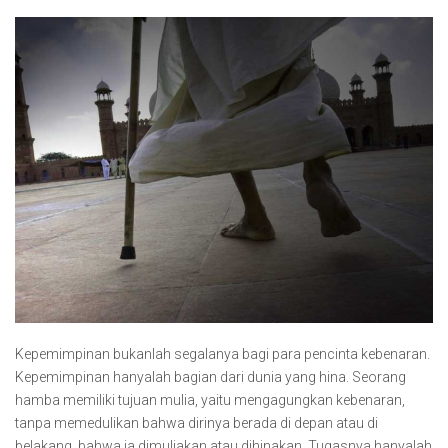
Kepemimpinan bukanlah segalanya bagi para pencinta kebenaran.
Kepemimpinan hanyalah bagian dari dunia yang hina. Seorang
hamba memiliki tujuan mulia, yaitu mengagungkan kebenaran,
tanpa memedulikan bahwa dirinya berada di depan atau di
belakang, bahwa ia dimuliakan atau dihinakan. Tugasnya hanyalah