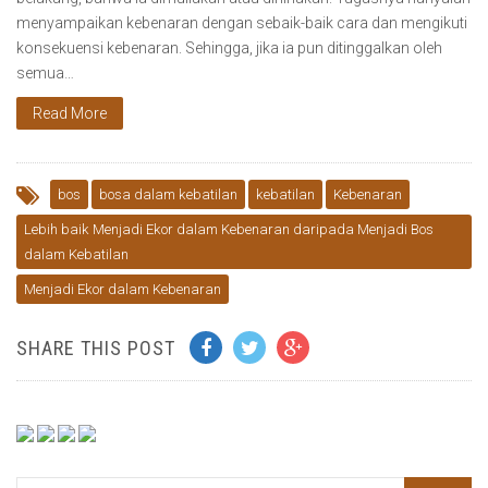
menyampaikan kebenaran dengan sebaik-baik cara dan mengikuti
konsekuensi kebenaran. Sehingga, jika ia pun ditinggalkan oleh
semua…
Read More
bos
bosa dalam kebatilan
kebatilan
Kebenaran
Lebih baik Menjadi Ekor dalam Kebenaran daripada Menjadi Bos
dalam Kebatilan
Menjadi Ekor dalam Kebenaran
SHARE THIS POST