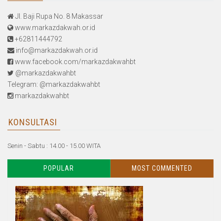
Jl. Baji Rupa No. 8 Makassar
www.markazdakwah.or.id
+62811444792
info@markazdakwah.or.id
www.facebook.com/markazdakwahbt
@markazdakwahbt
Telegram: @markazdakwahbt
markazdakwahbt
KONSULTASI
Senin - Sabtu : 14.00 - 15.00 WITA
POPULAR
MOST COMMENTED