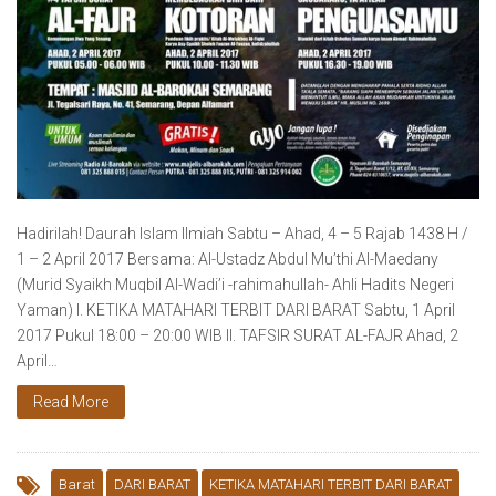
Hadirilah! Daurah Islam Ilmiah Sabtu – Ahad, 4 – 5 Rajab 1438 H /
1 – 2 April 2017 Bersama: Al-Ustadz Abdul Mu’thi Al-Maedany
(Murid Syaikh Muqbil Al-Wadi’i -rahimahullah- Ahli Hadits Negeri
Yaman) I. KETIKA MATAHARI TERBIT DARI BARAT Sabtu, 1 April
2017 Pukul 18:00 – 20:00 WIB II. TAFSIR SURAT AL-FAJR Ahad, 2
April…
Read More
Barat
DARI BARAT
KETIKA MATAHARI TERBIT DARI BARAT